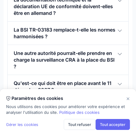
déclaration UE de conformité doivent-elles
être en allemand ?
La BSI TR-03183 remplace-t-elle les normes
harmonisées ?
Une autre autorité pourrait-elle prendre en
charge la surveillance CRA à la place du BSI
?
Qu'est-ce qui doit être en place avant le 11
décembre 2027 ?
×
Paramètres des cookies
Nous utilisons des cookies pour améliorer votre expérience et
analyser l'utilisation du site.
Politique des cookies
Pour les fabricants allemands qui
Gérer les cookies
Tout refuser
Tout accepter
préparent le 11 décembre 2027