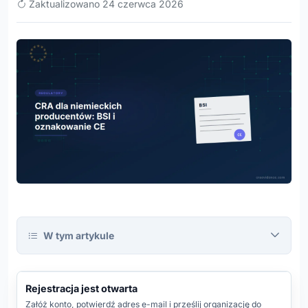
Zaktualizowano 24 czerwca 2026
W tym artykule
CRA
Evidence
Platform
REJESTRACJA OTWARTA
Rejestracja jest otwarta
REJESTRACJA
Załóż konto, potwierdź adres e-mail i prześlij organizację do
OTWARTA