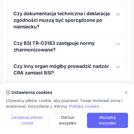
Czy dokumentacja techniczna i deklaracja
zgodności muszą być sporządzone po
niemiecku?
Czy BSI TR-03183 zastępuje normy
zharmonizowane?
Czy inny organ mógłby prowadzić nadzór
CRA zamiast BSI?
Co należy mieć gotowe przed 11 grudnia
×
Ustawienia cookies
2027 r.?
Używamy plików cookie, aby poprawić Twoje doświadczenia i
analizować korzystanie z witryny.
Polityka cookies
Zarządzaj plikami
Odrzuć
Akceptuj
cookie
wszystko
wszystko
Dla niemieckich producentów
przygotowujących się do 11 grudnia 2027