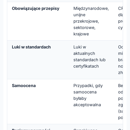
Obowiązujące przepisy
Międzynarodowe,
CRA p
unijne
dla s
przekrojowe,
prod
sektorowe,
cyfro
krajowe
Luki w standardach
Luki w
Odzwi
aktualnych
miejs
standardach lub
braku
certyfikatach
norm
zhar
Samoocena
Przypadki, gdy
Bezpo
samoocena
odpo
byłaby
pozi
akceptowalna
zgodn
(samo
podmi