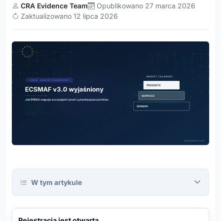
CRA Evidence Team
Opublikowano 27 marca 2026
Zaktualizowano 12 lipca 2026
W tym artykule
CRA
Evidence
Platform
REJESTRACJA OTWARTA
Rejestracja jest otwarta