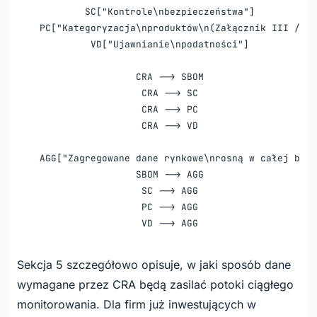
    SC["Kontrole\nbezpieczeństwa"]

    PC["Kategoryzacja\nproduktów\n(Załącznik III / IV
    VD["Ujawnianie\npodatności"]

    CRA --> SBOM

    CRA --> SC

    CRA --> PC

    CRA --> VD

    AGG["Zagregowane dane rynkowe\nrosną w całej bran
    SBOM --> AGG

    SC --> AGG

    PC --> AGG

    VD --> AGG

    AGG --> CMM["Ciągły Monitoring\nRynku ENISA"]

Sekcja 5 szczegółowo opisuje, w jaki sposób dane
    CMM --> |"Zdarzenie wykryte"| AH["Doraźna Analiza
wymagane przez CRA będą zasilać potoki ciągłego
    CMM --> |"Okresowo"| REC["Cykliczna Analiza\nRynk
monitorowania. Dla firm już inwestujących w