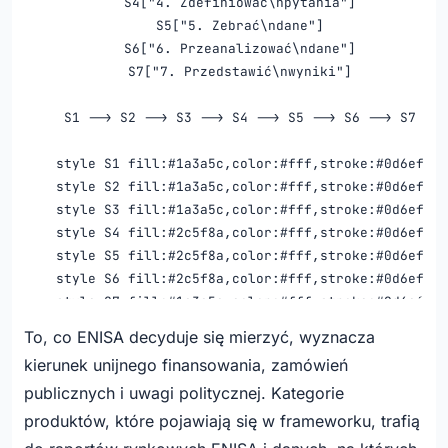
    S4["4. Zdefiniować\npytania"]

    S5["5. Zebrać\ndane"]

    S6["6. Przeanalizować\ndane"]

    S7["7. Przedstawić\nwyniki"]

    S1 --> S2 --> S3 --> S4 --> S5 --> S6 --> S7

    style S1 fill:#1a3a5c,color:#fff,stroke:#0d6efd

    style S2 fill:#1a3a5c,color:#fff,stroke:#0d6efd

    style S3 fill:#1a3a5c,color:#fff,stroke:#0d6efd

    style S4 fill:#2c5f8a,color:#fff,stroke:#0d6efd

    style S5 fill:#2c5f8a,color:#fff,stroke:#0d6efd

    style S6 fill:#2c5f8a,color:#fff,stroke:#0d6efd

    style S7 fill:#1a3a5c,color:#fff,stroke:#0d6efd
To, co ENISA decyduje się mierzyć, wyznacza
kierunek unijnego finansowania, zamówień
publicznych i uwagi politycznej. Kategorie
produktów, które pojawiają się w frameworku, trafią