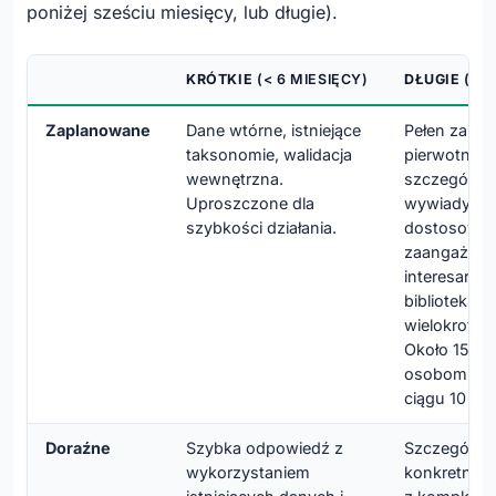
poniżej sześciu miesięcy, lub długie).
KRÓTKIE
(< 6 MIESIĘCY)
DŁUGIE
(> 6
Zaplanowane
Dane wtórne, istniejące
Pełen zakre
taksonomie, walidacja
pierwotne i 
wewnętrzna.
szczegółow
Uproszczone dla
wywiady,
szybkości działania.
dostosowa
zaangażowa
interesarius
biblioteki 
wielokrotne
Około 15
osobomiesi
ciągu 10 mie
Doraźne
Szybka odpowiedź z
Szczegółowa
wykorzystaniem
konkretnego