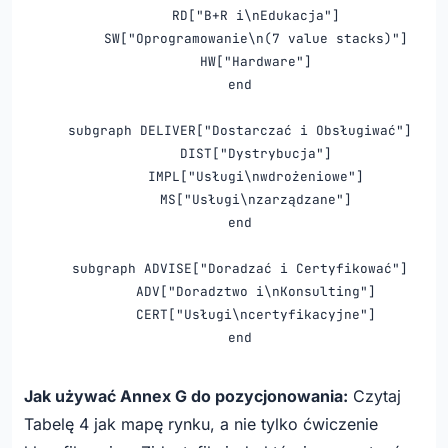
        RD["B+R i\nEdukacja"]

        SW["Oprogramowanie\n(7 value stacks)"]

        HW["Hardware"]

    end

    subgraph DELIVER["Dostarczać i Obsługiwać"]

        DIST["Dystrybucja"]

        IMPL["Usługi\nwdrożeniowe"]

        MS["Usługi\nzarządzane"]

    end

    subgraph ADVISE["Doradzać i Certyfikować"]

        ADV["Doradztwo i\nKonsulting"]

        CERT["Usługi\ncertyfikacyjne"]

    end

    SW -.- |"Oprogramowanie GRC\nSBOM, śledzenie poda
Jak używać Annex G do pozycjonowania:
Czytaj
    CERT -.- |"Certyfikacja Produktów\nOcena zgodnośc
Tabelę 4 jak mapę rynku, a nie tylko ćwiczenie
    ADV -.- |"Compliance i Audyt\nAnaliza luk"| CRA_T