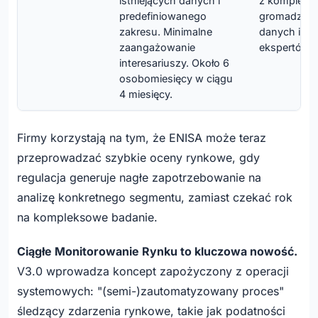
istniejących danych i
z komplek
predefiniowanego
gromadzen
zakresu. Minimalne
danych i ko
zaangażowanie
ekspertów.
interesariuszy. Około 6
osobomiesięcy w ciągu
4 miesięcy.
Firmy korzystają na tym, że ENISA może teraz
przeprowadzać szybkie oceny rynkowe, gdy
regulacja generuje nagłe zapotrzebowanie na
analizę konkretnego segmentu, zamiast czekać rok
na kompleksowe badanie.
Ciągłe Monitorowanie Rynku to kluczowa nowość.
V3.0 wprowadza koncept zapożyczony z operacji
systemowych: "(semi-)zautomatyzowany proces"
śledzący zdarzenia rynkowe, takie jak podatności