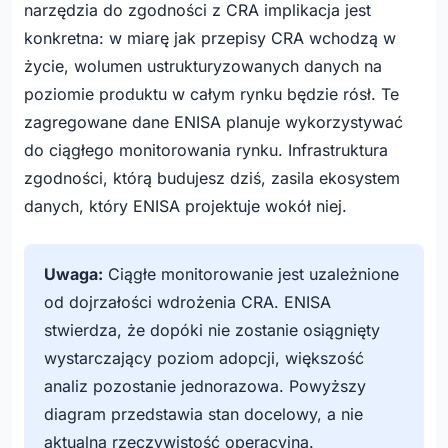
    style CRA fill:#1a3a5c,color:#fff,stroke:#0d6efd

narzędzia do zgodności z CRA implikacja jest
    style AGG fill:#2c5f8a,color:#fff,stroke:#0d6efd

konkretna: w miarę jak przepisy CRA wchodzą w
    style CMM fill:#0d6efd,color:#fff,stroke:#0d6efd

życie, wolumen ustrukturyzowanych danych na
    style AH fill:#198754,color:#fff,stroke:#198754

poziomie produktu w całym rynku będzie rósł. Te
    style REC fill:#198754,color:#fff,stroke:#198754

    style SBOM fill:#f8f9fa,color:#1a3a5c,stroke:#dee
zagregowane dane ENISA planuje wykorzystywać
    style SC fill:#f8f9fa,color:#1a3a5c,stroke:#dee2e
do ciągłego monitorowania rynku. Infrastruktura
    style PC fill:#f8f9fa,color:#1a3a5c,stroke:#dee2e
zgodności, którą budujesz dziś, zasila ekosystem
    style VD fill:#f8f9fa,color:#1a3a5c,stroke:#dee2e
danych, który ENISA projektuje wokół niej.
Uwaga:
Ciągłe monitorowanie jest uzależnione
od dojrzałości wdrożenia CRA. ENISA
stwierdza, że dopóki nie zostanie osiągnięty
wystarczający poziom adopcji, większość
analiz pozostanie jednorazowa. Powyższy
diagram przedstawia stan docelowy, a nie
aktualną rzeczywistość operacyjną.