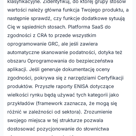
klasyfikacyjne. Zidentyfikuj, do której grupy stosów
    style CRA_TOOL fill:#0d6efd,color:#fff,stroke:#0d
wartości należy główna funkcja Twojego produktu, a
    style SW fill:#1a3a5c,color:#fff,stroke:#0d6efd

następnie sprawdź, czy funkcje dodatkowe sytuują
    style CERT fill:#1a3a5c,color:#fff,stroke:#0d6efd

Cię w sąsiednich stosach. Platforma SaaS do
    style ADV fill:#1a3a5c,color:#fff,stroke:#0d6efd

zgodności z CRA to przede wszystkim
    style RD fill:#f8f9fa,color:#1a3a5c,stroke:#dee2e
    style HW fill:#f8f9fa,color:#1a3a5c,stroke:#dee2e
oprogramowanie GRC, ale jeśli zawiera
    style DIST fill:#f8f9fa,color:#1a3a5c,stroke:#dee
automatyczne skanowanie podatności, dotyka też
    style IMPL fill:#f8f9fa,color:#1a3a5c,stroke:#dee
obszaru Oprogramowania do bezpieczeństwa
    style MS fill:#f8f9fa,color:#1a3a5c,stroke:#dee2e
aplikacji. Jeśli generuje dokumentację oceny
zgodności, pokrywa się z narzędziami Certyfikacji
produktów. Przyszłe raporty ENISA dotyczące
wielkości rynku będą używać tych kategorii jako
przykładów (framework zaznacza, że mogą się
różnić w zależności od sektora). Zrozumienie
swojego miejsca w tej strukturze pozwala
dostosować pozycjonowanie do słownictwa