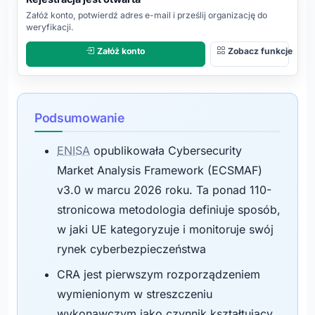
REJESTRACJA
Załóż konto, potwierdź adres e-mail i prześlij organizację do
OTWARTA
weryfikacji.
Załóż konto
Zobacz funkcje
Podsumowanie
ENISA
opublikowała Cybersecurity
Market Analysis Framework (ECSMAF)
v3.0 w marcu 2026 roku. Ta ponad 110-
stronicowa metodologia definiuje sposób,
w jaki UE kategoryzuje i monitoruje swój
rynek cyberbezpieczeństwa
CRA jest pierwszym rozporządzeniem
wymienionym w streszczeniu
wykonawczym jako czynnik kształtujący