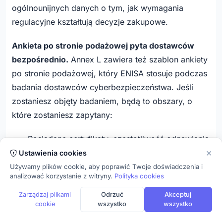
ogólnounijnych danych o tym, jak wymagania
regulacyjne kształtują decyzje zakupowe.
Ankieta po stronie podażowej pyta dostawców
bezpośrednio.
Annex L zawiera też szablon ankiety
po stronie podażowej, który ENISA stosuje podczas
badania dostawców cyberbezpieczeństwa. Jeśli
zostaniesz objęty badaniem, będą to obszary, o
które zostaniesz zapytany:
Posiadane certyfikaty, częstotliwość odnawiania
×
i bariery w certyfikacji
Ustawienia cookies
Używamy plików cookie, aby poprawić Twoje doświadczenia i
Certyfikaty wymagane przez Twoich klientów
analizować korzystanie z witryny.
Polityka cookies
Model dostarczania (on-premises, chmura,
Zarządzaj plikami
Odrzuć
Akceptuj
hybrydowy, outsourcing)
cookie
wszystko
wszystko
Najczęściej spotykane wymagania ze strony