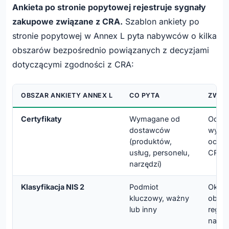
Ankieta po stronie popytowej rejestruje sygnały
zakupowe związane z CRA.
Szablon ankiety po
stronie popytowej w Annex L pyta nabywców o kilka
obszarów bezpośrednio powiązanych z decyzjami
dotyczącymi zgodności z CRA:
OBSZAR ANKIETY ANNEX L
CO PYTA
ZWIĄZ
Certyfikaty
Wymagane od
Odpo
dostawców
wyma
(produktów,
oceny
usług, personelu,
CRA
narzędzi)
Klasyfikacja NIS 2
Podmiot
Okreś
kluczowy, ważny
obowi
lub inny
regul
naby