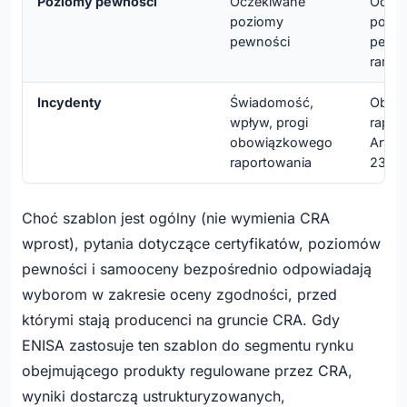
Poziomy pewności
Oczekiwane
Odnos
poziomy
pozi
pewności
pewn
rama
Incydenty
Świadomość,
Obowi
wpływ, progi
rapor
obowiązkowego
Art. 1
raportowania
23
Choć szablon jest ogólny (nie wymienia CRA
wprost), pytania dotyczące certyfikatów, poziomów
pewności i samooceny bezpośrednio odpowiadają
wyborom w zakresie oceny zgodności, przed
którymi stają producenci na gruncie CRA. Gdy
ENISA zastosuje ten szablon do segmentu rynku
obejmującego produkty regulowane przez CRA,
wyniki dostarczą ustrukturyzowanych,