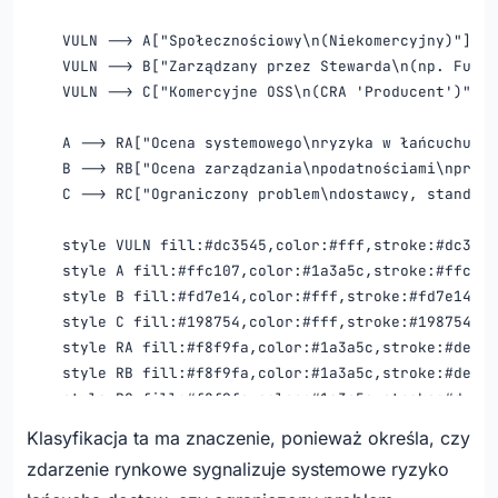
    VULN --> A["Społecznościowy\n(Niekomercyjny)"]

    VULN --> B["Zarządzany przez Stewarda\n(np. Funda
    VULN --> C["Komercyjne OSS\n(CRA 'Producent')"]

    A --> RA["Ocena systemowego\nryzyka w łańcuchu\nd
    B --> RB["Ocena zarządzania\npodatnościami\nprzez
    C --> RC["Ograniczony problem\ndostawcy, standard
    style VULN fill:#dc3545,color:#fff,stroke:#dc3545

    style A fill:#ffc107,color:#1a3a5c,stroke:#ffc107

    style B fill:#fd7e14,color:#fff,stroke:#fd7e14

    style C fill:#198754,color:#fff,stroke:#198754

    style RA fill:#f8f9fa,color:#1a3a5c,stroke:#dee2e
    style RB fill:#f8f9fa,color:#1a3a5c,stroke:#dee2e
    style RC fill:#f8f9fa,color:#1a3a5c,stroke:#dee2e
Klasyfikacja ta ma znaczenie, ponieważ określa, czy
zdarzenie rynkowe sygnalizuje systemowe ryzyko