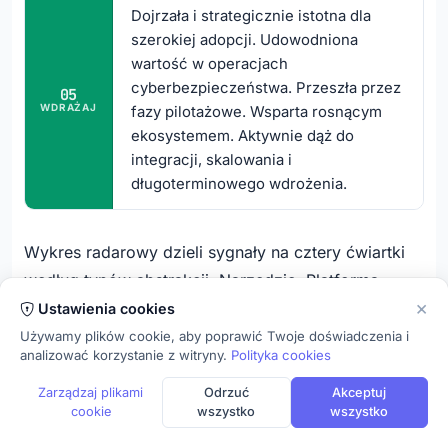
Dojrzała i strategicznie istotna dla
szerokiej adopcji. Udowodniona
wartość w operacjach
cyberbezpieczeństwa. Przeszła przez
05
WDRAŻAJ
fazy pilotażowe. Wsparta rosnącym
ekosystemem. Aktywnie dąż do
integracji, skalowania i
długoterminowego wdrożenia.
Wykres radarowy dzieli sygnały na cztery ćwiartki
według typów abstrakcji: Narzędzie, Platforma,
×
Technika i Trend. Pięć koncentrycznych stref
Ustawienia cookies
przebiega od zewnętrznego pierścienia (Rozpoznaj)
Używamy plików cookie, aby poprawić Twoje doświadczenia i
analizować korzystanie z witryny.
Polityka cookies
do wewnętrznego (Wdrażaj). Technologia
umieszczona w strefie Wdrażaj ćwiartki Technika
Zarządzaj plikami
Odrzuć
Akceptuj
cookie
wszystko
wszystko
mówi od razu, że jest to dojrzała, systematycznie