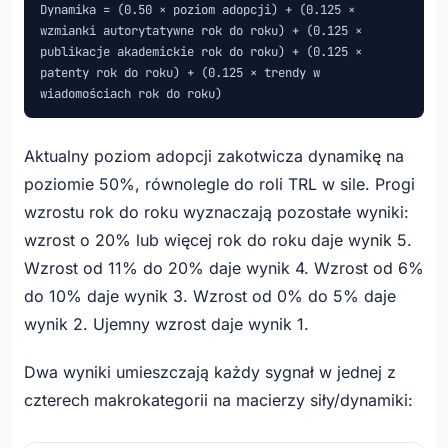
Dynamika = (0.50 × poziom adopcji) + (0.125 ×
wzmianki autorytatywne rok do roku) + (0.125 ×
publikacje akademickie rok do roku) + (0.125 ×
patenty rok do roku) + (0.125 × trendy w
wiadomościach rok do roku)
Aktualny poziom adopcji zakotwicza dynamikę na
poziomie 50%, równolegle do roli TRL w sile. Progi
wzrostu rok do roku wyznaczają pozostałe wyniki:
wzrost o 20% lub więcej rok do roku daje wynik 5.
Wzrost od 11% do 20% daje wynik 4. Wzrost od 6%
do 10% daje wynik 3. Wzrost od 0% do 5% daje
wynik 2. Ujemny wzrost daje wynik 1.
Dwa wyniki umieszczają każdy sygnał w jednej z
czterech makrokategorii na macierzy siły/dynamiki: