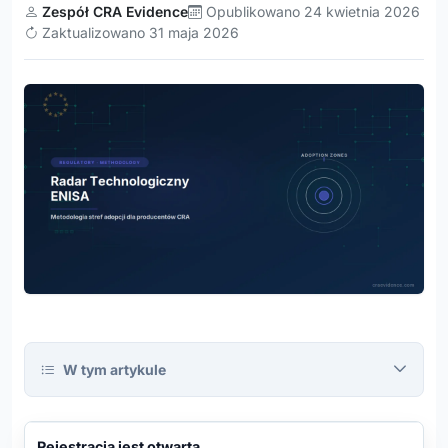
Zespół CRA Evidence
Opublikowano 24 kwietnia 2026
Zaktualizowano 31 maja 2026
W tym artykule
CRA
Evidence
Platform
REJESTRACJA OTWARTA
Rejestracja jest otwarta