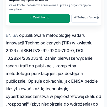
REJESTRACJA
Załóż konto, potwierdź adres e-mail i prześlij organizację do
OTWARTA
weryfikacji.
Załóż konto
Zobacz funkcje
ENISA
opublikowała metodologię Radaru
Innowacji Technologicznych (TIR) w kwietniu
2026 r. (ISBN 978-92-9204-790-0, DOI
10.2824/2390334). Zanim pierwsze wydanie
radaru trafi do publikacji, kompletna
metodologia punktacji jest już dostępna
publicznie. Opisuje dokładnie, jak ENISA będzie
klasyfikować każdą technologię
cyberbezpieczeństwa w pięciostrefowej skali: od
„rozpoznaj" (zbyt niedojrzała do wdrożenia) do