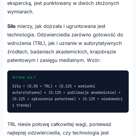
ekspercką, jest punktowany w dwóch złożonych
wymiarach.
Siła
mierzy, jak dojrzała i ugruntowana jest
technologia. Odzwierciedla zarówno gotowość do
wdrożenia (TRL), jak i uznanie w autorytatywnych
źródłach, badaniach akademickich, krajobrazie
patentowym i zasięgu medialnym. Wzór:
WYNIK SIŁY
Siła = (0.50 × TRL) + (0.125 × wzmianki
autorytatywne) + (0.125 × publikacje akademickie) +
(0.125 × zgłoszenia patentowe) + (0.125 × wiadomości
i trendy)
TRL niesie połowę całkowitej wagi, ponieważ
najlepiej odzwierciedla, czy technologia jest