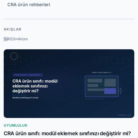
CRA ürün rehberleri
KAYIT
AKIŞLAR
CRA
Evidence
AÇIK
Platform
Hesabınızı oluşturun
Özellikleri görün
RSS
Atom
UYUMLULUK
CRA ürün sınıfı: modül eklemek sınıfınızı değiştirir mi?