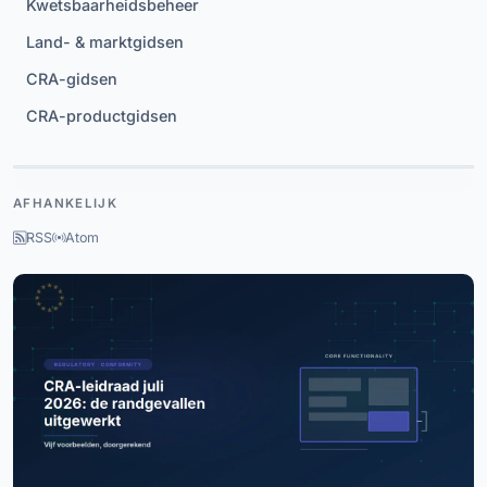
Kwetsbaarheidsbeheer
Land- & marktgidsen
CRA-gidsen
CRA-productgidsen
REGISTRATIE
AFHANKELIJK
CRA
Evidence
OPEN
Platform
Account aanmaken
Bekijk de functies
RSS
Atom